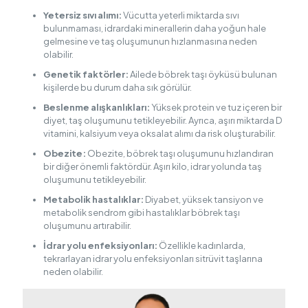
Yetersiz sıvı alımı:
Vücutta yeterli miktarda sıvı
bulunmaması, idrardaki minerallerin daha yoğun hale
gelmesine ve taş oluşumunun hızlanmasına neden
olabilir.
Genetik faktörler:
Ailede böbrek taşı öyküsü bulunan
kişilerde bu durum daha sık görülür.
Beslenme alışkanlıkları:
Yüksek protein ve tuz içeren bir
diyet, taş oluşumunu tetikleyebilir. Ayrıca, aşırı miktarda D
vitamini, kalsiyum veya oksalat alımı da risk oluşturabilir.
Obezite:
Obezite, böbrek taşı oluşumunu hızlandıran
bir diğer önemli faktördür. Aşırı kilo, idrar yolunda taş
oluşumunu tetikleyebilir.
Metabolik hastalıklar:
Diyabet, yüksek tansiyon ve
metabolik sendrom gibi hastalıklar böbrek taşı
oluşumunu artırabilir.
İdrar yolu enfeksiyonları:
Özellikle kadınlarda,
tekrarlayan idrar yolu enfeksiyonları sitrüvit taşlarına
neden olabilir.