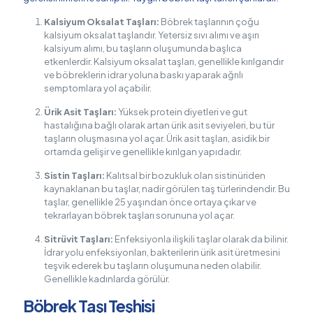
Kalsiyum Oksalat Taşları:
Böbrek taşlarının çoğu
kalsiyum oksalat taşlarıdır. Yetersiz sıvı alımı ve aşırı
kalsiyum alımı, bu taşların oluşumunda başlıca
etkenlerdir. Kalsiyum oksalat taşları, genellikle kırılgandır
ve böbreklerin idrar yoluna baskı yaparak ağrılı
semptomlara yol açabilir.
Ürik Asit Taşları:
Yüksek protein diyetleri ve gut
hastalığına bağlı olarak artan ürik asit seviyeleri, bu tür
taşların oluşmasına yol açar. Ürik asit taşları, asidik bir
ortamda gelişir ve genellikle kırılgan yapıdadır.
Sistin Taşları:
Kalıtsal bir bozukluk olan sistinüriden
kaynaklanan bu taşlar, nadir görülen taş türlerindendir. Bu
taşlar, genellikle 25 yaşından önce ortaya çıkar ve
tekrarlayan böbrek taşları sorununa yol açar.
Sitrüvit Taşları:
Enfeksiyonla ilişkili taşlar olarak da bilinir.
İdrar yolu enfeksiyonları, bakterilerin ürik asit üretmesini
teşvik ederek bu taşların oluşumuna neden olabilir.
Genellikle kadınlarda görülür.
Böbrek Taşı Teşhisi