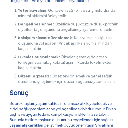
değişiklikleri ve diyet düzenlemeleri yapılabilir:
Yeterli sıvı alımı:
Günde en az 2-3 litre su içmek, idrarda
mineral birikimini önleyebilir.
Dengeli beslenme:
Özellikle düşük tuz ve düşük protein
diyetleri, taş oluşumunu engellemeye yardımcı olabilir.
Kalsiyum alımını düzenlemek:
Kalsiyum eksikliği, taş
oluşumuna yol açabilir. Ancak aşırı kalsiyum alımından
kaçınılmalıdır.
Oksalatları sınırlamak:
Oksalat içeren gıdalardan
(örneğin ıspanak, çikolata) aşırı miktarda tüketmekten
kaçınılmalıdır.
Düzenli egzersiz:
Obeziteyi önlemek ve genel sağlık
durumunu iyileştirmek için düzenli egzersiz yapmalısınız.
Sonuç
Böbrek taşları, yaşam kalitesini olumsuz etkileyebilecek ve
ciddi sağlık problemlerine yol açabilecek bir durumdur. Erken
teşhis ve uygun tedavi, komplikasyon risklerini azaltabilir.
Bununla birlikte, taşların oluşumunu engellemek için sağlıklı
yaşam alışkanlıkları geliştirmek büyük önem taşır. Sıvı alımını