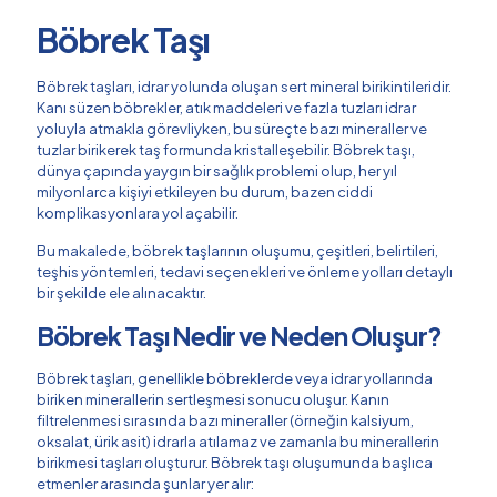
Böbrek Taşı
Böbrek taşları, idrar yolunda oluşan sert mineral birikintileridir.
Kanı süzen böbrekler, atık maddeleri ve fazla tuzları idrar
yoluyla atmakla görevliyken, bu süreçte bazı mineraller ve
tuzlar birikerek taş formunda kristalleşebilir. Böbrek taşı,
dünya çapında yaygın bir sağlık problemi olup, her yıl
milyonlarca kişiyi etkileyen bu durum, bazen ciddi
komplikasyonlara yol açabilir.
Bu makalede, böbrek taşlarının oluşumu, çeşitleri, belirtileri,
teşhis yöntemleri, tedavi seçenekleri ve önleme yolları detaylı
bir şekilde ele alınacaktır.
Böbrek Taşı Nedir ve Neden Oluşur?
Böbrek taşları, genellikle böbreklerde veya idrar yollarında
biriken minerallerin sertleşmesi sonucu oluşur. Kanın
filtrelenmesi sırasında bazı mineraller (örneğin kalsiyum,
oksalat, ürik asit) idrarla atılamaz ve zamanla bu minerallerin
birikmesi taşları oluşturur. Böbrek taşı oluşumunda başlıca
etmenler arasında şunlar yer alır: