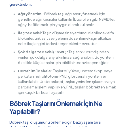
gerektirebilir.
Ağrı yönetimi:
Böbrek taşı ağrılarını yönetmek için
genellikle ağrı kesiciler kullanılır. İbuprofen gibi NSAID'ler,
ağrıyı hafifletmek için yaygın olarak kullanılır.
İlaç tedavisi:
Taşın düşmesine yardımcı olabilecek alfa
blokerler, ürik asit seviyelerini düzenlemek için alkalize
edici ilaçlar gibi tedavi seçenekleri mevcuttur.
Şok dalga tedavisi (ESWL):
Taşların vücut dışından
verilen şok dalgalarıyla kırılması sağlanabilir. Bu yöntem,
özellikle küçük taşlar için etkili bir tedavi seçeneğidir.
Cerrahi müdahale:
Taşlar büyükse, üreteroskopi veya
perkütan nefrolitotomi (PNL) gibi cerrahi yöntemler
kullanılabilir. Üreteroskopi, taşları yerinden çıkarma veya
parçalama işlemi yapılırken, PNL, taşları böbrekten almak
için küçük bir kesi ile yapılır.
Böbrek Taşlarını Önlemek İçin Ne
Yapılabilir?
Böbrek taşı oluşumunu önlemek için bazı yaşam tarzı