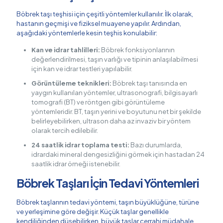
Böbrek taşı teşhisi için çeşitli yöntemler kullanılır. İlk olarak,
hastanın geçmişi ve fiziksel muayene yapılır. Ardından,
aşağıdaki yöntemlerle kesin teşhis konulabilir:
Kan ve idrar tahlilleri:
Böbrek fonksiyonlarının
değerlendirilmesi, taşın varlığı ve tipinin anlaşılabilmesi
için kan ve idrar testleri yapılabilir.
Görüntüleme teknikleri:
Böbrek taşı tanısında en
yaygın kullanılan yöntemler, ultrasonografi, bilgisayarlı
tomografi (BT) ve röntgen gibi görüntüleme
yöntemleridir. BT, taşın yerini ve boyutunu net bir şekilde
belirleyebilirken, ultrason daha az invaziv bir yöntem
olarak tercih edilebilir.
24 saatlik idrar toplama testi:
Bazı durumlarda,
idrardaki mineral dengesizliğini görmek için hastadan 24
saatlik idrar örneği istenebilir.
Böbrek Taşları İçin Tedavi Yöntemleri
Böbrek taşlarının tedavi yöntemi, taşın büyüklüğüne, türüne
ve yerleşimine göre değişir. Küçük taşlar genellikle
kendiliğinden düşebilirken, büyük taşlar cerrahi müdahale