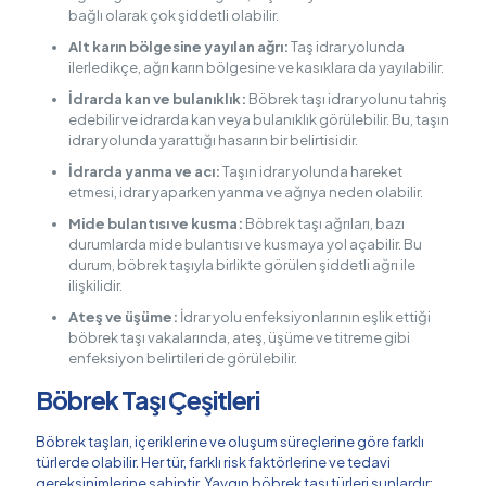
bağlı olarak çok şiddetli olabilir.
Alt karın bölgesine yayılan ağrı:
Taş idrar yolunda
ilerledikçe, ağrı karın bölgesine ve kasıklara da yayılabilir.
İdrarda kan ve bulanıklık:
Böbrek taşı idrar yolunu tahriş
edebilir ve idrarda kan veya bulanıklık görülebilir. Bu, taşın
idrar yolunda yarattığı hasarın bir belirtisidir.
İdrarda yanma ve acı:
Taşın idrar yolunda hareket
etmesi, idrar yaparken yanma ve ağrıya neden olabilir.
Mide bulantısı ve kusma:
Böbrek taşı ağrıları, bazı
durumlarda mide bulantısı ve kusmaya yol açabilir. Bu
durum, böbrek taşıyla birlikte görülen şiddetli ağrı ile
ilişkilidir.
Ateş ve üşüme:
İdrar yolu enfeksiyonlarının eşlik ettiği
böbrek taşı vakalarında, ateş, üşüme ve titreme gibi
enfeksiyon belirtileri de görülebilir.
Böbrek Taşı Çeşitleri
Böbrek taşları, içeriklerine ve oluşum süreçlerine göre farklı
türlerde olabilir. Her tür, farklı risk faktörlerine ve tedavi
gereksinimlerine sahiptir. Yaygın böbrek taşı türleri şunlardır: